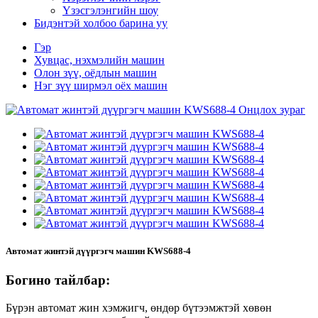
Үзэсгэлэнгийн шоу
Бидэнтэй холбоо барина уу
Гэр
Хувцас, нэхмэлийн машин
Олон зүү, оёдлын машин
Нэг зүү ширмэл оёх машин
Автомат жинтэй дүүргэгч машин KWS688-4
Богино тайлбар:
Бүрэн автомат жин хэмжигч, өндөр бүтээмжтэй хөвөн