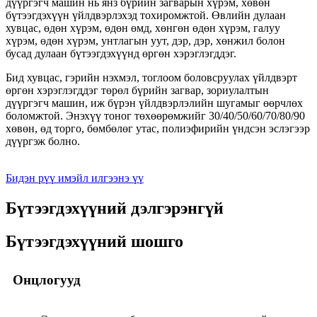
дүүргэгч машин нь янз бүрийн загварын хүрэм, хөвөн
бүтээгдэхүүн үйлдвэрлэхэд тохиромжтой. Өвлийн дулаан
хувцас, өдөн хүрэм, өдөн өмд, хөнгөн өдөн хүрэм, галуу
хүрэм, өдөн хүрэм, унтлагын уут, дэр, дэр, хөнжил болон
бусад дулаан бүтээгдэхүүнд өргөн хэрэглэгддэг.
Бид хувцас, гэрийн нэхмэл, тоглоом боловсруулах үйлдвэрт
өргөн хэрэглэгддэг төрөл бүрийн загвар, зориулалтын
дүүргэгч машин, иж бүрэн үйлдвэрлэлийн шугамыг өөрчлөх
боломжтой. Энэхүү тоног төхөөрөмжийг 30/40/50/60/70/80/90
хөвөн, өд торго, бөмбөлөг утас, полиэфирийн үндсэн эслэгээр
дүүргэж болно.
Бидэн рүү имэйл илгээнэ үү
Бүтээгдэхүүний дэлгэрэнгүй
Бүтээгдэхүүний шошго
Онцлогууд