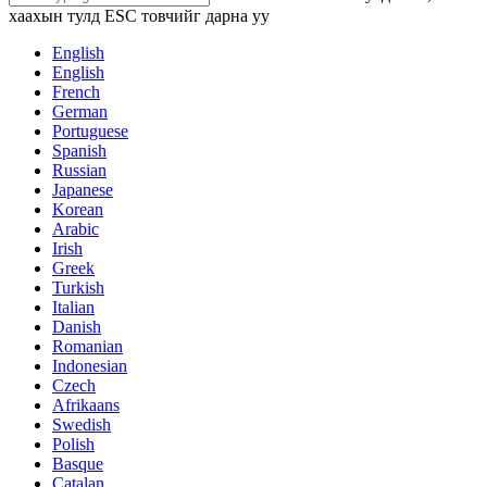
хаахын тулд ESC товчийг дарна уу
English
English
French
German
Portuguese
Spanish
Russian
Japanese
Korean
Arabic
Irish
Greek
Turkish
Italian
Danish
Romanian
Indonesian
Czech
Afrikaans
Swedish
Polish
Basque
Catalan