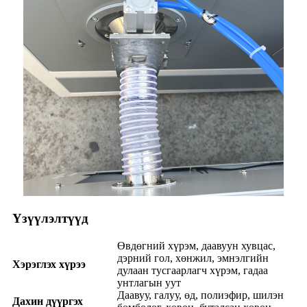
Үзүүлэлтүүд
Өвдөгний хүрэм, даавуун хувцас,
дэрний гол, хөнжил, эмнэлгийн
Хэрэглэх хүрээ
дулаан тусгаарлагч хүрэм, гадаа
унтлагын уут
Даавуу, галуу, өд, полиэфир, шилэн
Дахин дүүргэх