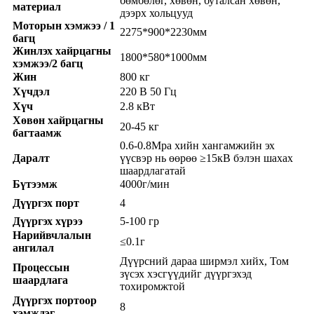
бөмбөлөг, хөвөн, буталсан хөвөн,
материал
дээрх хольцууд
Моторын хэмжээ / 1
2275*900*2230мм
багц
Жинлэх хайрцагны
1800*580*1000мм
хэмжээ/2 багц
Жин
800 кг
Хүчдэл
220 В 50 Гц
Хүч
2.8 кВт
Хөвөн хайрцагны
20-45 кг
багтаамж
0.6-0.8Mpa хийн хангамжийн эх
Даралт
үүсвэр нь өөрөө ≥15кВ бэлэн шахах
шаардлагатай
Бүтээмж
4000г/мин
Дүүргэх порт
4
Дүүргэх хүрээ
5-100 гр
Нарийвчлалын
≤0.1г
ангилал
Дүүрсний дараа ширмэл хийх, Том
Процессын
зүсэх хэсгүүдийг дүүргэхэд
шаардлага
тохиромжтой
Дүүргэх портоор
8
хэмждэг