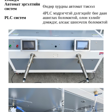
Автомат эргэлтийн
Өндөр хурдны автомат тэжээл
систем
4PLC мэдрэгчтэй дэлгэцийг бие даан
PLC систем
ашиглах боломжтой, олон хэлийг
дэмждэг, алсаас шинэчлэх боломжтой