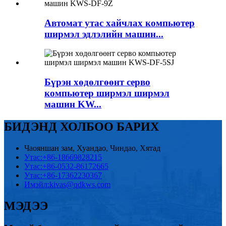
Автомат утас хайчлах компьютер
ширмэл эдлэлийн машин...
Бүрэн хөдөлгөөнт серво
компьютер ширмэл ширмэл
машин KW...
БИДЭНД ХОЛБОО БАРИХ
Чаояншан зам, Хуандао, Чиндао, Хятад
Утас:
+86-18669828215
Утас:
+86-0532-86172665
Утас:
+86-17362230367
Имэйл:
kivas@qdkws.com
МЭДЭЭ