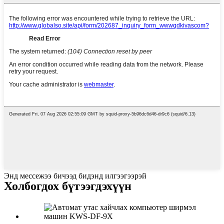
Энд мессежээ бичээд бидэнд илгээгээрэй
Холбогдох бүтээгдэхүүн