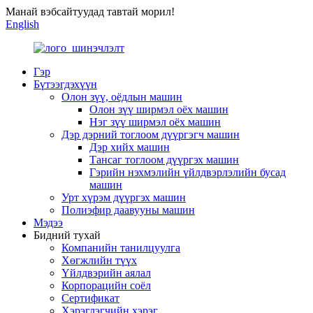
Манай вэбсайтуудад тавтай морил!
English
Гэр
Бүтээгдэхүүн
Олон зүү, оёдлын машин
Олон зүү ширмэл оёх машин
Нэг зүү ширмэл оёх машин
Дэр дэрний тоглоом дүүргэгч машин
Дэр хийх машин
Тансаг тоглоом дүүргэх машин
Гэрийн нэхмэлийн үйлдвэрлэлийн бусад
машин
Урт хүрэм дүүргэх машин
Полиэфир даавууны машин
Мэдээ
Бидний тухай
Компанийн танилцуулга
Хөгжлийн түүх
Үйлдвэрийн аялал
Корпорацийн соёл
Сертификат
Хэрэглэгчийн хэрэг