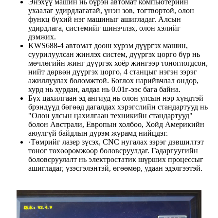
Энэхүү машин нь бүрэн автомат компьютерийн
ухаалаг удирдлагатай, үнэн зөв, тогтвортой, олон
функц бүхий нэг машиныг ашигладаг. Алсын
удирдлага, системийг шинэчлэх, олон хэлийг
дэмжих.
KWS688-4 автомат доош хүрэм дүүргэх машин,
суурилуулсан жинлэх систем, дүүргэх цорго бүр нь
мөчлөгийн жинг дүүргэх хоёр жингээр тоноглогдсон,
нийт дөрвөн дүүргэх цорго, 4 станцыг нэгэн зэрэг
ажиллуулах боломжтой. Бөглөх нарийвчлал өндөр,
хурд нь хурдан, алдаа нь 0.01г-ээс бага байна.
Бүх цахилгаан эд ангиуд нь олон улсын нэр хүндтэй
брэндүүд бөгөөд дагалдах хэрэгслийн стандартууд нь
"Олон улсын цахилгаан техникийн стандартууд"
болон Австрали, Европын холбоо, Хойд Америкийн
аюулгүй байдлын дүрэм журамд нийцдэг.
·Төмрийг лазер зүсэх, CNC нугалах зэрэг дэвшилтэт
тоног төхөөрөмжөөр боловсруулдаг. Гадаргуугийн
боловсруулалт нь электростатик шүрших процессыг
ашигладаг, үзэсгэлэнтэй, өгөөмөр, удаан эдэлгээтэй.