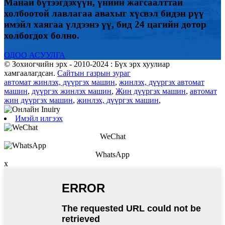
Манай бүтээгдэхүүн, үнийн жагсаалттай
холбоотой лавлагаа авахыг хүсвэл бидэн рүү
имэйл хаягаа үлдээнэ үү, бид 24 цагийн дотор
холбогдох болно.
ОДОО АСУУЛГА
© Зохиогчийн эрх - 2010-2024 : Бүх эрх хуулиар
хамгаалагдсан.
Сайтын газрын зураг
автомат жинлэх, дүүргэх машин
,
жинлэх, дүүргэх автомат
машин
,
дүүргэх жинлэх машин
,
Жин дүүргэх машин
,
автомат
жин дүүргэх машин
,
жинлэх, дүүргэх машин
,
Имэйл илгээх
WeChat
WhatsApp
x