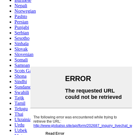
Burmese
Nepali
Norwegian
Pashto
Persian
Punjabi
Serbian
Sesotho
Sinhala
Slovak
Slovenian
Somali
Samoan
Scots Gaelic
Shona
Sindhi
Sundanese
Swahili
Tajik
Tamil
Telugu
Thai
Ukrainian
Urdu
Uzbek