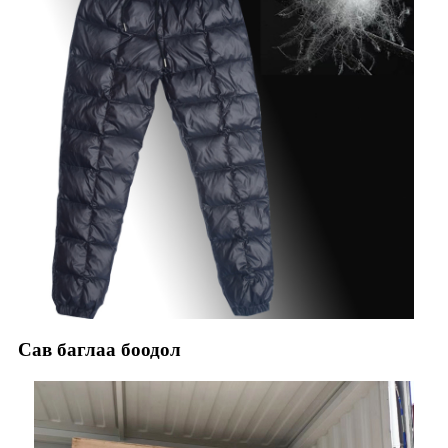
Сав баглаа боодол