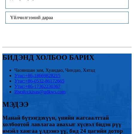
Үйлчилгээний дараа
БИДЭНД ХОЛБОО БАРИХ
Чаояншан зам, Хуандао, Чиндао, Хятад
Утас:
+86-18669828215
Утас:
+86-0532-86172665
Утас:
+86-17362230367
Имэйл:
kivas@qdkws.com
МЭДЭЭ
Манай бүтээгдэхүүн, үнийн жагсаалттай
холбоотой лавлагаа авахыг хүсвэл бидэн рүү
имэйл хаягаа үлдээнэ үү, бид 24 цагийн дотор