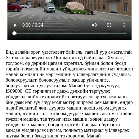
Бид далайн эрэг, үзэсгэлэнт байгаль, таатай уур амьсгалтай
Хятадын дарвуулт хот-Чиндао хотод байрладаг. Хувцас,
тоглоом, ор дэрний цагаан хэрэглэл, буйдан болон бусад
гэрийн нэхмэлийн машин үйлдвэрлэх чиглэлээр мэргэшсэн
манай компани нь мэргэжлийн үйлдвэрлэгчдийн судалгаа,
боловсруулалт, боловсруулалт, засвар үйлчилгээ,
борлуулалтын цуглуулга юм. Манай бүтээгдэхүүнүүд
IS09000, CE гэрчилгээг давж, дэлхийн тэргүүлэх
үйлдвэрлэлийн технологийг нэвтрүүлснээр тус компани
бие даан нэг зүү / зүү компьютер ширмэл оёх машин, өндөр
нарийвчлалтай жин дүүргэх машин, доош хүрэм дүүргэх
машин, дэрний гол, тоглоом дүүргэх машин, автомат хөвөн
тэжээгч машин, тав тухыг нээх машин, хөвөн даавуу
үйлдвэрлэх машин, боодол зэргийг бие даан бүтээсэн.
вандан үйлдвэрлэх шугам, полиэстр материал үйлдвэрлэх
шугам болон бусад тоног төхөөрөмж. Манай