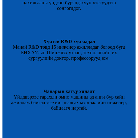
цахилгааны үндсэн бүрэлдэхүүн хэсгүүдээр
сонгогддог.
Хүчтэй R&D хүч чадал
Манай R&D төвд 15 инженер ажилладаг бөгөөд бүгд
БНХАУ-ын Шинжлэх ухаан, технологийн их
сургуулийн доктор, профессорууд юм.
Чанарын хатуу хяналт
Үйлдвэрээс гарахын өмнө машины эд анги бүр сайн
ажиллаж байгаа эсэхийг шалгах мэргэжлийн инженер,
байцаагч нартай.