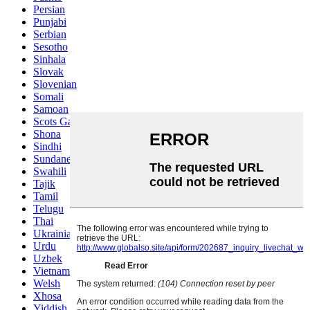
Persian
Punjabi
Serbian
Sesotho
Sinhala
Slovak
Slovenian
Somali
Samoan
Scots Gaelic
Shona
Sindhi
Sundanese
Swahili
Tajik
Tamil
Telugu
Thai
Ukrainian
Urdu
Uzbek
Vietnamese
Welsh
Xhosa
Yiddish