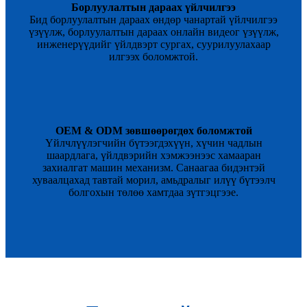
Борлуулалтын дараах үйлчилгээ
Бид борлуулалтын дараах өндөр чанартай үйлчилгээ
үзүүлж, борлуулалтын дараах онлайн видеог үзүүлж,
инженерүүдийг үйлдвэрт сургах, суурилуулахаар
илгээх боломжтой.
OEM & ODM зөвшөөрөгдөх боломжтой
Үйлчлүүлэгчийн бүтээгдэхүүн, хүчин чадлын
шаардлага, үйлдвэрийн хэмжээнээс хамааран
захиалгат машин механизм. Санаагаа бидэнтэй
хуваалцахад тавтай морил, амьдралыг илүү бүтээлч
болгохын төлөө хамтдаа зүтгэцгээе.