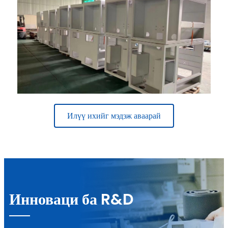
Илүү ихийг мэдэж аваарай
Инноваци ба R&D