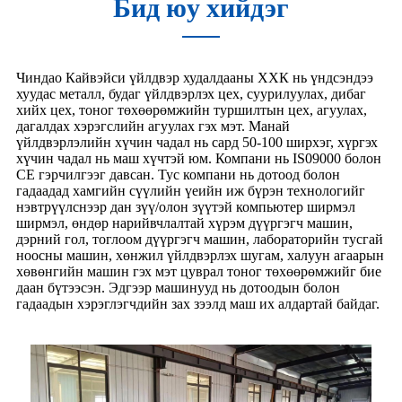
Бид юу хийдэг
Чиндао Кайвэйси үйлдвэр худалдааны ХХК нь үндсэндээ
хуудас металл, будаг үйлдвэрлэх цех, суурилуулах, дибаг
хийх цех, тоног төхөөрөмжийн туршилтын цех, агуулах,
дагалдах хэрэгслийн агуулах гэх мэт. Манай
үйлдвэрлэлийн хүчин чадал нь сард 50-100 ширхэг, хүргэх
хүчин чадал нь маш хүчтэй юм. Компани нь IS09000 болон
CE гэрчилгээг давсан. Тус компани нь дотоод болон
гадаадад хамгийн сүүлийн үеийн иж бүрэн технологийг
нэвтрүүлснээр дан зүү/олон зүүтэй компьютер ширмэл
ширмэл, өндөр нарийвчлалтай хүрэм дүүргэгч машин,
дэрний гол, тоглоом дүүргэгч машин, лабораторийн тусгай
ноосны машин, хөнжил үйлдвэрлэх шугам, халуун агаарын
хөвөнгийн машин гэх мэт цуврал тоног төхөөрөмжийг бие
даан бүтээсэн. Эдгээр машинууд нь дотоодын болон
гадаадын хэрэглэгчдийн зах зээлд маш их алдартай байдаг.