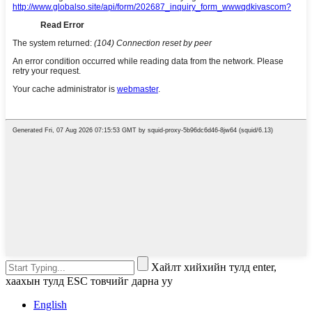
Хайлт хийхийн тулд enter,
хаахын тулд ESC товчийг дарна уу
English