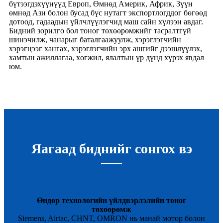
бүтээгдэхүүнүүд Европ, Өмнөд Америк, Африк, Зүүн
өмнөд Ази болон бусад бүс нутагт экспортлогддог бөгөөд
дотоод, гадаадын үйлчлүүлэгчид маш сайн хүлээн авдаг.
Бидний зорилго бол тоног төхөөрөмжийг тасралтгүй
шинэчилж, чанарыг баталгаажуулж, хэрэглэгчийн
хэрэгцээг хангах, хэрэглэгчийн эрх ашгийг дээшлүүлэх,
хамтын ажиллагаа, хөгжил, ялалтын үр дүнд хүрэх явдал
юм.
Яагаад биднийг сонгох вэ
Өндөр технологийн үйлдвэрлэлийн тоног
төхөөрөмж
Siemens, Airtac, CHNT, OMRON нь манай мотор болон