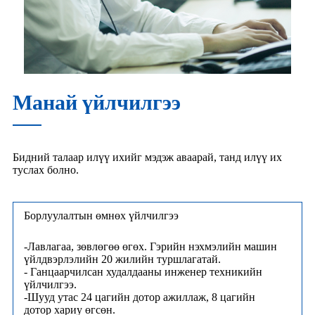
Манай үйлчилгээ
Бидний талаар илүү ихийг мэдэж аваарай, танд илүү их
туслах болно.
Борлуулалтын өмнөх үйлчилгээ
-Лавлагаа, зөвлөгөө өгөх. Гэрийн нэхмэлийн машин
үйлдвэрлэлийн 20 жилийн туршлагатай.
- Ганцаарчилсан худалдааны инженер техникийн
үйлчилгээ.
-Шууд утас 24 цагийн дотор ажиллаж, 8 цагийн
дотор хариу өгсөн.