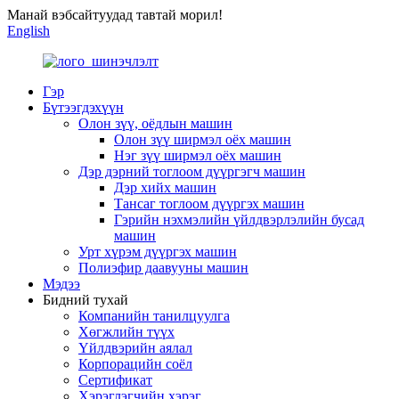
Манай вэбсайтуудад тавтай морил!
English
Гэр
Бүтээгдэхүүн
Олон зүү, оёдлын машин
Олон зүү ширмэл оёх машин
Нэг зүү ширмэл оёх машин
Дэр дэрний тоглоом дүүргэгч машин
Дэр хийх машин
Тансаг тоглоом дүүргэх машин
Гэрийн нэхмэлийн үйлдвэрлэлийн бусад
машин
Урт хүрэм дүүргэх машин
Полиэфир даавууны машин
Мэдээ
Бидний тухай
Компанийн танилцуулга
Хөгжлийн түүх
Үйлдвэрийн аялал
Корпорацийн соёл
Сертификат
Хэрэглэгчийн хэрэг