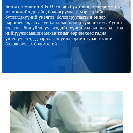
Бид мэргэжлийн R & D багтай, бүх тоног төхөөрөмж нь
мэргэжлийн дизайн, боловсруулалт, мэргэжлийн
бүтээгдэхүүний үнэлгээ, боловсруулалтын өндөр
нарийвчлал, аюулгүй байдлын өндөр түвшин юм. Үүний
зэрэгцээ бид үйлчлүүлэгчдийн хүчин чадлын шаардлагад
нийцүүлэн машин механизмыг өөрчлөхөөс гадна
үйлчлүүлэгчдэд зориулсан үйлдвэрийн зураг төслийг
боловсруулах боломжтой.