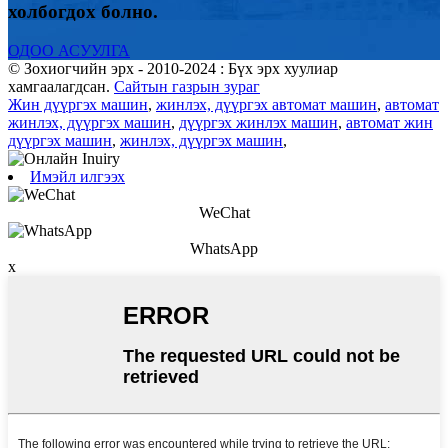
холбогдох болно.
ОДОО АСУУЛГА
© Зохиогчийн эрх - 2010-2024 : Бүх эрх хуулиар
хамгаалагдсан.
Сайтын газрын зураг
Жин дүүргэх машин
,
жинлэх, дүүргэх автомат машин
,
автомат
жинлэх, дүүргэх машин
,
дүүргэх жинлэх машин
,
автомат жин
дүүргэх машин
,
жинлэх, дүүргэх машин
,
Имэйл илгээх
WeChat
WhatsApp
x