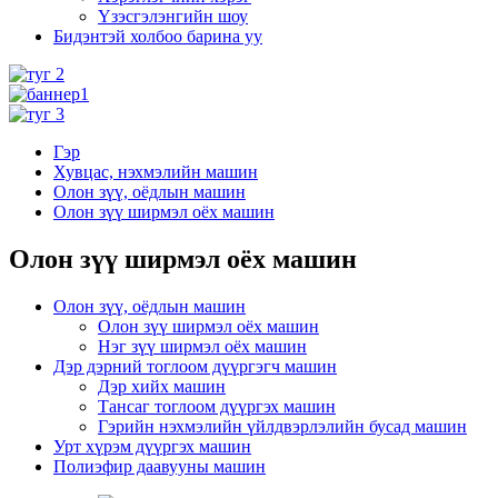
Үзэсгэлэнгийн шоу
Бидэнтэй холбоо барина уу
Гэр
Хувцас, нэхмэлийн машин
Олон зүү, оёдлын машин
Олон зүү ширмэл оёх машин
Олон зүү ширмэл оёх машин
Олон зүү, оёдлын машин
Олон зүү ширмэл оёх машин
Нэг зүү ширмэл оёх машин
Дэр дэрний тоглоом дүүргэгч машин
Дэр хийх машин
Тансаг тоглоом дүүргэх машин
Гэрийн нэхмэлийн үйлдвэрлэлийн бусад машин
Урт хүрэм дүүргэх машин
Полиэфир даавууны машин