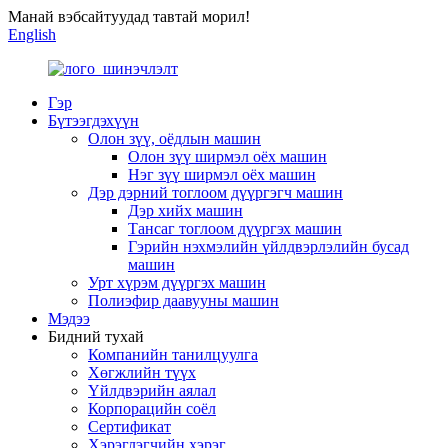
Манай вэбсайтуудад тавтай морил!
English
Гэр
Бүтээгдэхүүн
Олон зүү, оёдлын машин
Олон зүү ширмэл оёх машин
Нэг зүү ширмэл оёх машин
Дэр дэрний тоглоом дүүргэгч машин
Дэр хийх машин
Тансаг тоглоом дүүргэх машин
Гэрийн нэхмэлийн үйлдвэрлэлийн бусад
машин
Урт хүрэм дүүргэх машин
Полиэфир даавууны машин
Мэдээ
Бидний тухай
Компанийн танилцуулга
Хөгжлийн түүх
Үйлдвэрийн аялал
Корпорацийн соёл
Сертификат
Хэрэглэгчийн хэрэг