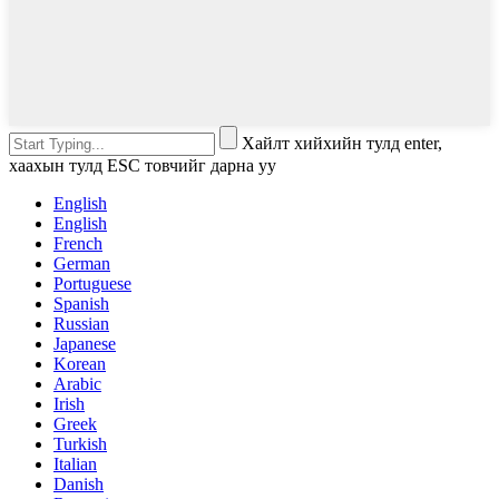
Хайлт хийхийн тулд enter,
хаахын тулд ESC товчийг дарна уу
English
English
French
German
Portuguese
Spanish
Russian
Japanese
Korean
Arabic
Irish
Greek
Turkish
Italian
Danish