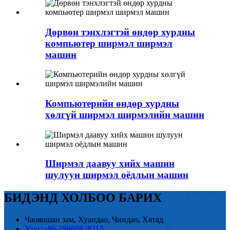
Дөрвөн тэнхлэгтэй өндөр хурдны
компьютер ширмэл ширмэл
машин
Компьютерийн өндөр хурдны
хөлгүй ширмэл ширмэлийн машин
Ширмэл даавуу хийх машин
шулуун ширмэл оёдлын машин
БИДЭНД ХОЛБОО БАРИХ
Чаояншан зам, Хуандао, Чиндао, Хятад
Утас:
+86-18669828215