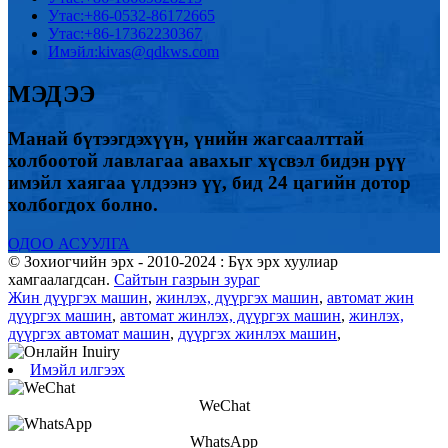
Утас:
+86-0532-86172665
Утас:
+86-17362230367
Имэйл:
kivas@qdkws.com
МЭДЭЭ
Манай бүтээгдэхүүн, үнийн жагсаалттай
холбоотой лавлагаа авахыг хүсвэл бидэн рүү
имэйл хаягаа үлдээнэ үү, бид 24 цагийн дотор
холбогдох болно.
ОДОО АСУУЛГА
© Зохиогчийн эрх - 2010-2024 : Бүх эрх хуулиар
хамгаалагдсан.
Сайтын газрын зураг
Жин дүүргэх машин
,
жинлэх, дүүргэх машин
,
автомат жин
дүүргэх машин
,
автомат жинлэх, дүүргэх машин
,
жинлэх,
дүүргэх автомат машин
,
дүүргэх жинлэх машин
,
Имэйл илгээх
WeChat
WhatsApp