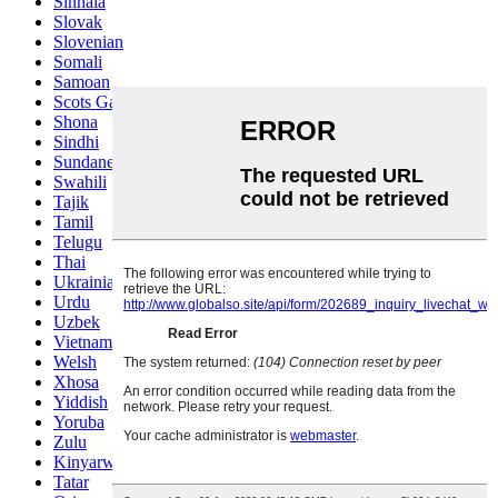
Sinhala
Slovak
Slovenian
Somali
Samoan
Scots Gaelic
Shona
Sindhi
Sundanese
Swahili
Tajik
Tamil
Telugu
Thai
Ukrainian
Urdu
Uzbek
Vietnamese
Welsh
Xhosa
Yiddish
Yoruba
Zulu
Kinyarwanda
Tatar