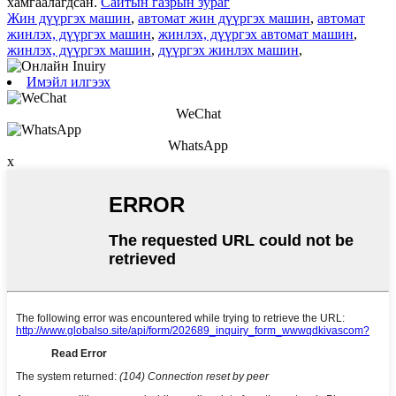
хамгаалагдсан.
Сайтын газрын зураг
Жин дүүргэх машин
,
автомат жин дүүргэх машин
,
автомат
жинлэх, дүүргэх машин
,
жинлэх, дүүргэх автомат машин
,
жинлэх, дүүргэх машин
,
дүүргэх жинлэх машин
,
Имэйл илгээх
WeChat
WhatsApp
x