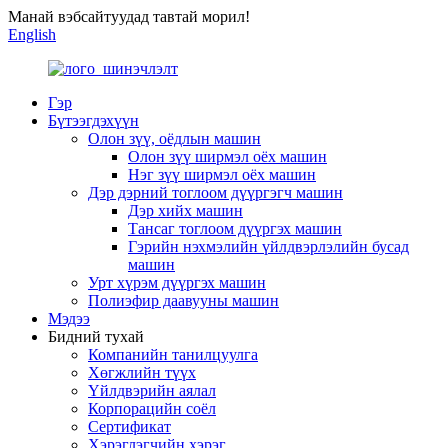
Манай вэбсайтуудад тавтай морил!
English
Гэр
Бүтээгдэхүүн
Олон зүү, оёдлын машин
Олон зүү ширмэл оёх машин
Нэг зүү ширмэл оёх машин
Дэр дэрний тоглоом дүүргэгч машин
Дэр хийх машин
Тансаг тоглоом дүүргэх машин
Гэрийн нэхмэлийн үйлдвэрлэлийн бусад
машин
Урт хүрэм дүүргэх машин
Полиэфир даавууны машин
Мэдээ
Бидний тухай
Компанийн танилцуулга
Хөгжлийн түүх
Үйлдвэрийн аялал
Корпорацийн соёл
Сертификат
Хэрэглэгчийн хэрэг