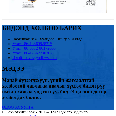
БИДЭНД ХОЛБОО БАРИХ
Чаояншан зам, Хуандао, Чиндао, Хятад
Утас:
+86-18669828215
Утас:
+86-0532-86172665
Утас:
+86-17362230367
Имэйл:
kivas@qdkws.com
МЭДЭЭ
Манай бүтээгдэхүүн, үнийн жагсаалттай
холбоотой лавлагаа авахыг хүсвэл бидэн рүү
имэйл хаягаа үлдээнэ үү, бид 24 цагийн дотор
холбогдох болно.
ОДОО АСУУЛГА
© Зохиогчийн эрх - 2010-2024 : Бүх эрх хуулиар