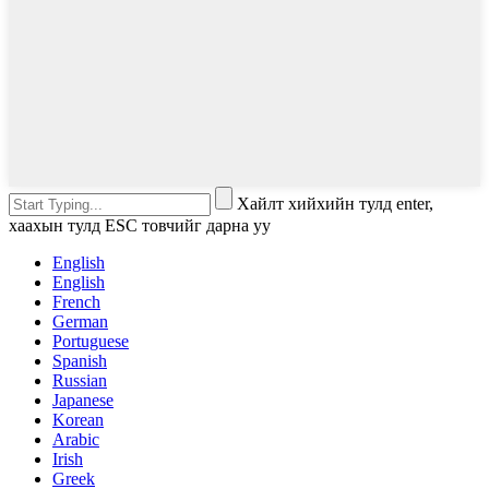
Хайлт хийхийн тулд enter,
хаахын тулд ESC товчийг дарна уу
English
English
French
German
Portuguese
Spanish
Russian
Japanese
Korean
Arabic
Irish
Greek