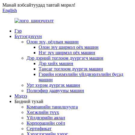
Манай вэбсайтуудад тавтай морил!
English
Гэр
Бүтээгдэхүүн
Олон зүү, оёдлын машин
Олон зүү ширмэл оёх машин
Нэг зүү ширмэл оёх машин
Дэр дэрний тоглоом дүүргэгч машин
Дэр хийх машин
Тансаг тоглоом дүүргэх машин
Гэрийн нэхмэлийн үйлдвэрлэлийн бусад
машин
Урт хүрэм дүүргэх машин
Полиэфир даавууны машин
Мэдээ
Бидний тухай
Компанийн танилцуулга
Хөгжлийн түүх
Үйлдвэрийн аялал
Корпорацийн соёл
Сертификат
Хэрэглэгчийн хэрэг