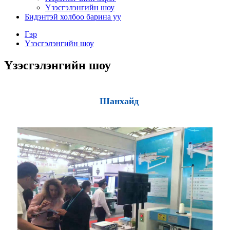
Үзэсгэлэнгийн шоу
Бидэнтэй холбоо барина уу
Гэр
Үзэсгэлэнгийн шоу
Үзэсгэлэнгийн шоу
Шанхайд