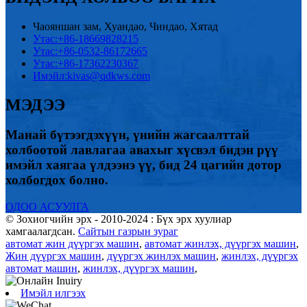
Чаояншан зам, Хуандао, Чиндао, Хятад
Утас:
+86-18669828215
Утас:
+86-0532-86172665
Утас:
+86-17362230367
Имэйл:
kivas@qdkws.com
МЭДЭЭ
Манай бүтээгдэхүүн, үнийн жагсаалттай
холбоотой лавлагаа авахыг хүсвэл бидэн рүү
имэйл хаягаа үлдээнэ үү, бид 24 цагийн дотор
холбогдох болно.
ОДОО АСУУЛГА
© Зохиогчийн эрх - 2010-2024 : Бүх эрх хуулиар
хамгаалагдсан.
Сайтын газрын зураг
автомат жин дүүргэх машин
,
автомат жинлэх, дүүргэх машин
,
Жин дүүргэх машин
,
дүүргэх жинлэх машин
,
жинлэх, дүүргэх
автомат машин
,
жинлэх, дүүргэх машин
,
Имэйл илгээх