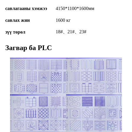
савлагааны хэмжээ
4150*1100*1600мм
савлах жин
1600 кг
18#、21#、23#
зүү төрөл
Загвар ба PLC