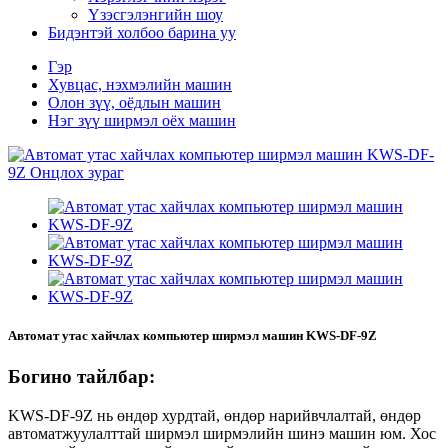
Үзэсгэлэнгийн шоу
Бидэнтэй холбоо барина уу
Гэр
Хувцас, нэхмэлийн машин
Олон зүү, оёдлын машин
Нэг зүү ширмэл оёх машин
Автомат утас хайчлах компьютер ширмэл машин KWS-DF-9Z
Богино тайлбар:
KWS-DF-9Z нь өндөр хурдтай, өндөр нарийвчлалтай, өндөр
автоматжуулалттай ширмэл ширмэлийн шинэ машин юм. Хос