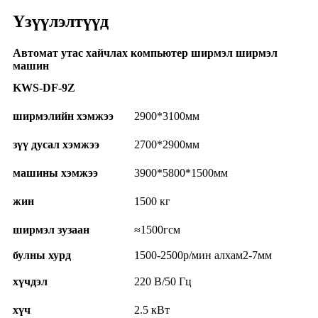
Үзүүлэлтүүд
Автомат утас хайчлах компьютер ширмэл ширмэл
машин
KWS-DF-9Z
ширмэлийн хэмжээ
2900*3100мм
зүү дусал хэмжээ
2700*2900мм
машины хэмжээ
3900*5800*1500мм
жин
1500 кг
ширмэл зузаан
≈1500гсм
булны хурд
1500-2500р/мин алхам2-7мм
хүчдэл
220 В/50 Гц
хүч
2.5 кВт