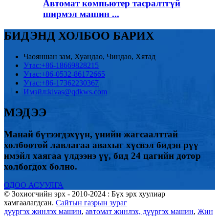
Автомат компьютер тасралтгүй
ширмэл машин ...
БИДЭНД ХОЛБОО БАРИХ
Чаояншан зам, Хуандао, Чиндао, Хятад
Утас:
+86-18669828215
Утас:
+86-0532-86172665
Утас:
+86-17362230367
Имэйл:
kivas@qdkws.com
МЭДЭЭ
Манай бүтээгдэхүүн, үнийн жагсаалттай
холбоотой лавлагаа авахыг хүсвэл бидэн рүү
имэйл хаягаа үлдээнэ үү, бид 24 цагийн дотор
холбогдох болно.
ОДОО АСУУЛГА
© Зохиогчийн эрх - 2010-2024 : Бүх эрх хуулиар
хамгаалагдсан.
Сайтын газрын зураг
дүүргэх жинлэх машин
,
автомат жинлэх, дүүргэх машин
,
Жин