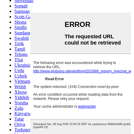
Slovenian
Somali
Samoan
Scots Gaelic
Shona
Sindhi
Sundanese
Swahili
Tajik
Tamil
Telugu
Thai
Ukrainian
Urdu
Uzbek
Vietnamese
Welsh
Xhosa
Yiddish
Yoruba
Zulu
Kinyarwanda
Tatar
Oriya
Turkmen