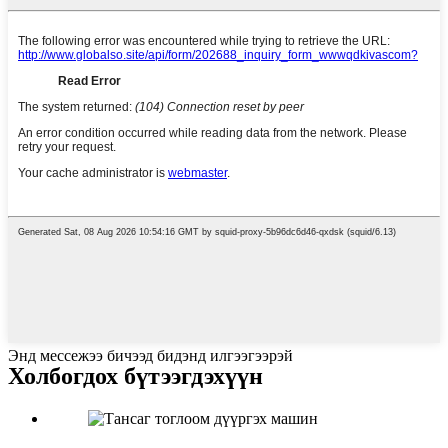
Энд мессежээ бичээд бидэнд илгээгээрэй
Холбогдох бүтээгдэхүүн