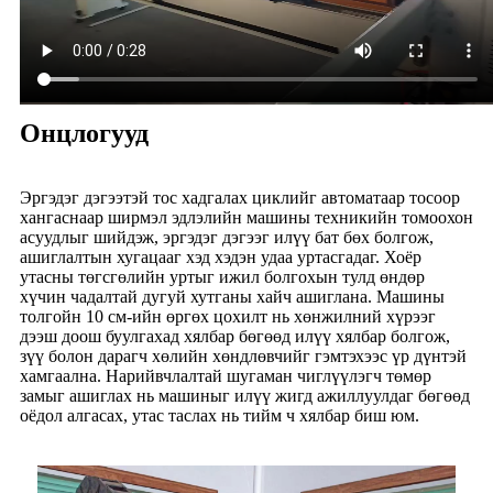
Онцлогууд
Эргэдэг дэгээтэй тос хадгалах циклийг автоматаар тосоор
хангаснаар ширмэл эдлэлийн машины техникийн томоохон
асуудлыг шийдэж, эргэдэг дэгээг илүү бат бөх болгож,
ашиглалтын хугацааг хэд хэдэн удаа уртасгадаг. Хоёр
утасны төгсгөлийн уртыг ижил болгохын тулд өндөр
хүчин чадалтай дугуй хутганы хайч ашиглана. Машины
толгойн 10 см-ийн өргөх цохилт нь хөнжилний хүрээг
дээш доош буулгахад хялбар бөгөөд илүү хялбар болгож,
зүү болон дарагч хөлийн хөндлөвчийг гэмтэхээс үр дүнтэй
хамгаална. Нарийвчлалтай шугаман чиглүүлэгч төмөр
замыг ашиглах нь машиныг илүү жигд ажиллуулдаг бөгөөд
оёдол алгасах, утас таслах нь тийм ч хялбар биш юм.