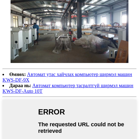
Өмнөх:
Автомат утас хайчлах компьютер ширмэл машин
KWS-DF-9X
Дараа нь:
Автомат компьютер тасралтгүй ширмэл машин
KWS-DF-Auto 10T