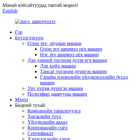
Манай вэбсайтуудад тавтай морил!
English
Гэр
Бүтээгдэхүүн
Олон зүү, оёдлын машин
Олон зүү ширмэл оёх машин
Нэг зүү ширмэл оёх машин
Дэр дэрний тоглоом дүүргэгч машин
Дэр хийх машин
Тансаг тоглоом дүүргэх машин
Гэрийн нэхмэлийн үйлдвэрлэлийн бусад
машин
Урт хүрэм дүүргэх машин
Полиэфир даавууны машин
Мэдээ
Бидний тухай
Компанийн танилцуулга
Хөгжлийн түүх
Үйлдвэрийн аялал
Корпорацийн соёл
Сертификат
Хэрэглэгчийн хэрэг