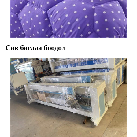
Сав баглаа боодол