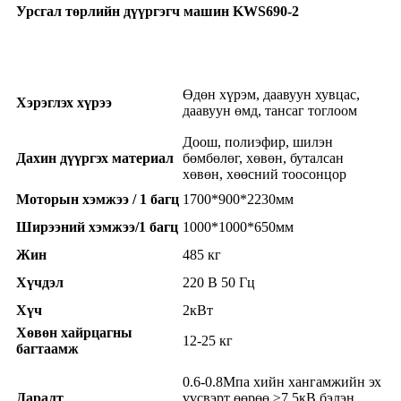
Урсгал төрлийн дүүргэгч машин KWS690-2
Өдөн хүрэм, даавуун хувцас,
Хэрэглэх хүрээ
даавуун өмд, тансаг тоглоом
Доош, полиэфир, шилэн
Дахин дүүргэх материал
бөмбөлөг, хөвөн, буталсан
хөвөн, хөөсний тоосонцор
Моторын хэмжээ / 1 багц
1700*900*2230мм
Ширээний хэмжээ/1 багц
1000*1000*650мм
Жин
485 кг
Хүчдэл
220 В 50 Гц
Хүч
2кВт
Хөвөн хайрцагны
12-25 кг
багтаамж
0.6-0.8Мпа хийн хангамжийн эх
Даралт
үүсвэрт өөрөө ≥7.5кВ бэлэн