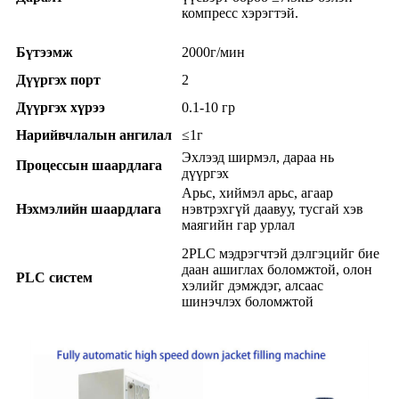
компресс хэрэгтэй.
Бүтээмж
2000г/мин
Дүүргэх порт
2
Дүүргэх хүрээ
0.1-10 гр
Нарийвчлалын ангилал
≤1г
Эхлээд ширмэл, дараа нь
Процессын шаардлага
дүүргэх
Арьс, хиймэл арьс, агаар
Нэхмэлийн шаардлага
нэвтрэхгүй даавуу, тусгай хэв
маягийн гар урлал
2PLC мэдрэгчтэй дэлгэцийг бие
даан ашиглах боломжтой, олон
PLC систем
хэлийг дэмждэг, алсаас
шинэчлэх боломжтой