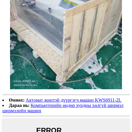
Өмнөх:
Автомат жинтэй дүүргэгч машин KWS6911-2L
Дараа нь:
Компьютерийн өндөр хурдны хөлгүй ширмэл
ширмэлийн машин