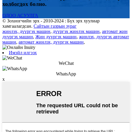
холбогдох болно.
ОДОО АСУУЛГА
© Зохиогчийн эрх - 2010-2024 : Бүх эрх хуулиар
хамгаалагдсан.
Сайтын газрын зураг
жинлэх, дүүргэх машин
,
дүүргэх жинлэх машин
,
автомат жин
дүүргэх машин
,
Жин дүүргэх машин
,
жинлэх, дүүргэх автомат
машин
,
автомат жинлэх, дүүргэх машин
,
Имэйл илгээх
WeChat
WhatsApp
x