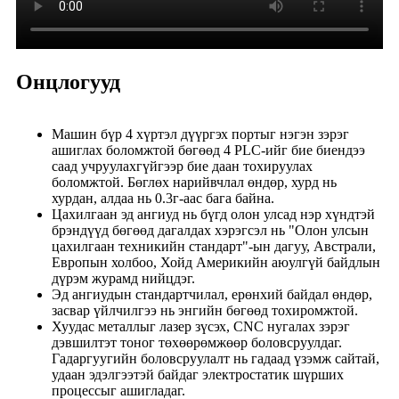
Онцлогууд
Машин бүр 4 хүртэл дүүргэх портыг нэгэн зэрэг
ашиглах боломжтой бөгөөд 4 PLC-ийг бие биендээ
саад учруулахгүйгээр бие даан тохируулах
боломжтой. Бөглөх нарийвчлал өндөр, хурд нь
хурдан, алдаа нь 0.3г-аас бага байна.
Цахилгаан эд ангиуд нь бүгд олон улсад нэр хүндтэй
брэндүүд бөгөөд дагалдах хэрэгсэл нь "Олон улсын
цахилгаан техникийн стандарт"-ын дагуу, Австрали,
Европын холбоо, Хойд Америкийн аюулгүй байдлын
дүрэм журамд нийцдэг.
Эд ангиудын стандартчилал, ерөнхий байдал өндөр,
засвар үйлчилгээ нь энгийн бөгөөд тохиромжтой.
Хуудас металлыг лазер зүсэх, CNC нугалах зэрэг
дэвшилтэт тоног төхөөрөмжөөр боловсруулдаг.
Гадаргуугийн боловсруулалт нь гадаад үзэмж сайтай,
удаан эдэлгээтэй байдаг электростатик шүрших
процессыг ашигладаг.