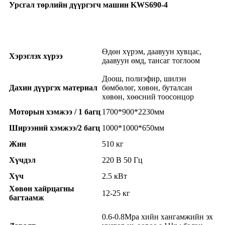
Урсгал төрлийн дүүргэгч машин KWS690-4
Өдөн хүрэм, даавуун хувцас,
Хэрэглэх хүрээ
даавуун өмд, тансаг тоглоом
Доош, полиэфир, шилэн
Дахин дүүргэх материал
бөмбөлөг, хөвөн, буталсан
хөвөн, хөөсний тоосонцор
Моторын хэмжээ / 1 багц
1700*900*2230мм
Ширээний хэмжээ/2 багц
1000*1000*650мм
Жин
510 кг
Хүчдэл
220 В 50 Гц
Хүч
2.5 кВт
Хөвөн хайрцагны
12-25 кг
багтаамж
0.6-0.8Mpa хийн хангамжийн эх