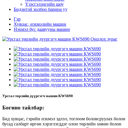
Үзэсгэлэнгийн шоу
Бидэнтэй холбоо барина уу
Гэр
Хувцас, нэхмэлийн машин
Нэхмэл бус даавууны машин
Урсгал төрлийн дүүргэгч машин KWS690
Богино тайлбар:
Бид хувцас, гэрийн нэхмэл эдлэл, тоглоом боловсруулах болон
бусад салбарт өргөн хэрэглэгддэг олон төрлийн хөвөн болон