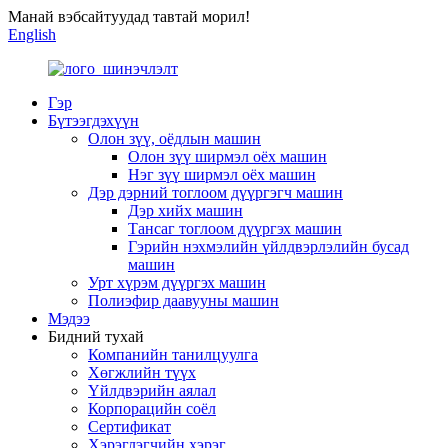
Манай вэбсайтуудад тавтай морил!
English
Гэр
Бүтээгдэхүүн
Олон зүү, оёдлын машин
Олон зүү ширмэл оёх машин
Нэг зүү ширмэл оёх машин
Дэр дэрний тоглоом дүүргэгч машин
Дэр хийх машин
Тансаг тоглоом дүүргэх машин
Гэрийн нэхмэлийн үйлдвэрлэлийн бусад
машин
Урт хүрэм дүүргэх машин
Полиэфир даавууны машин
Мэдээ
Бидний тухай
Компанийн танилцуулга
Хөгжлийн түүх
Үйлдвэрийн аялал
Корпорацийн соёл
Сертификат
Хэрэглэгчийн хэрэг