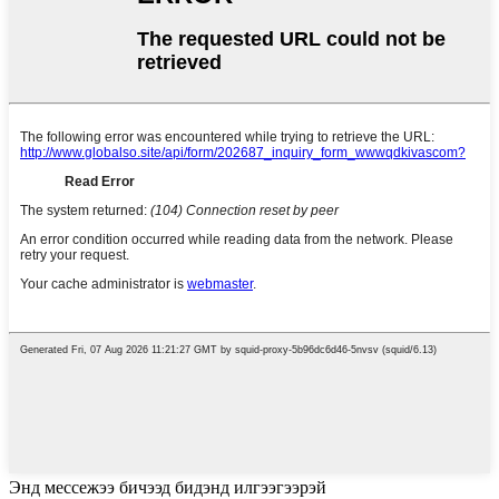
Энд мессежээ бичээд бидэнд илгээгээрэй