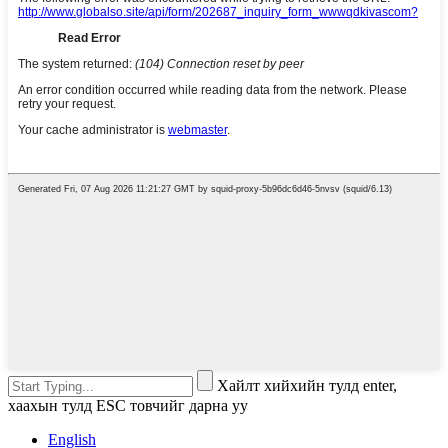
Хайлт хийхийн тулд enter,
хаахын тулд ESC товчийг дарна уу
English