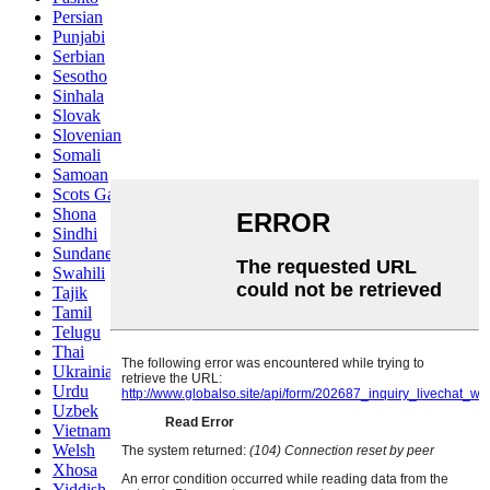
Persian
Punjabi
Serbian
Sesotho
Sinhala
Slovak
Slovenian
Somali
Samoan
Scots Gaelic
Shona
Sindhi
Sundanese
Swahili
Tajik
Tamil
Telugu
Thai
Ukrainian
Urdu
Uzbek
Vietnamese
Welsh
Xhosa
Yiddish