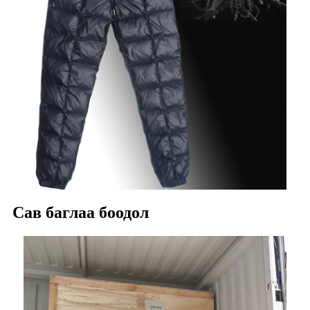
Сав баглаа боодол