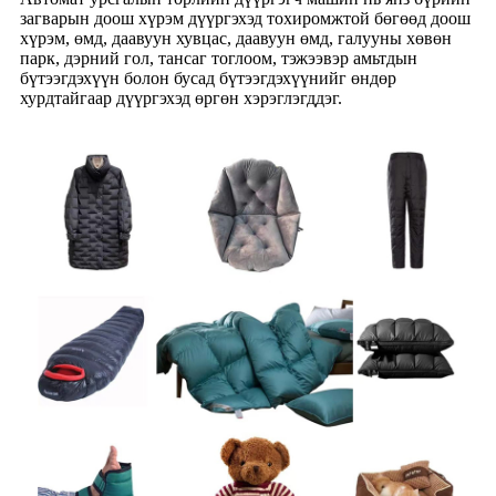
загварын доош хүрэм дүүргэхэд тохиромжтой бөгөөд доош
хүрэм, өмд, даавуун хувцас, даавуун өмд, галууны хөвөн
парк, дэрний гол, тансаг тоглоом, тэжээвэр амьтдын
бүтээгдэхүүн болон бусад бүтээгдэхүүнийг өндөр
хурдтайгаар дүүргэхэд өргөн хэрэглэгддэг.