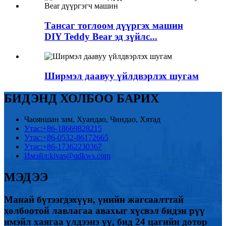
Тансаг тоглоом дүүргэх машин
DIY Teddy Bear эд зүйлс...
Ширмэл даавуу үйлдвэрлэх шугам
БИДЭНД ХОЛБОО БАРИХ
Чаояншан зам, Хуандао, Чиндао, Хятад
Утас:
+86-18669828215
Утас:
+86-0532-86172665
Утас:
+86-17362230367
Имэйл:
kivas@qdkws.com
МЭДЭЭ
Манай бүтээгдэхүүн, үнийн жагсаалттай
холбоотой лавлагаа авахыг хүсвэл бидэн рүү
имэйл хаягаа үлдээнэ үү, бид 24 цагийн дотор