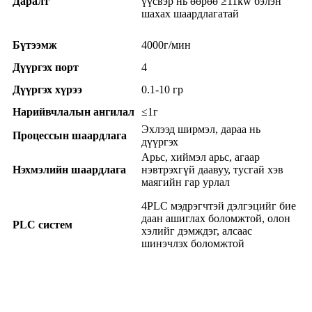
Даралт
үүсвэр нь өөрөө ≥11kw бэлэн
шахах шаардлагатай
Бүтээмж
4000г/мин
Дүүргэх порт
4
Дүүргэх хүрээ
0.1-10 гр
Нарийвчлалын ангилал
≤1г
Эхлээд ширмэл, дараа нь
Процессын шаардлага
дүүргэх
Арьс, хиймэл арьс, агаар
Нэхмэлийн шаардлага
нэвтрэхгүй даавуу, тусгай хэв
маягийн гар урлал
4PLC мэдрэгчтэй дэлгэцийг бие
даан ашиглах боломжтой, олон
PLC систем
хэлийг дэмждэг, алсаас
шинэчлэх боломжтой