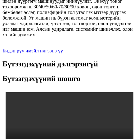
шилэн дүүргэгч машинуудыг нийлүүлдэг. Энэхүү тоног
төхөөрөмж нь 30/40/50/60/70/80/90 хөвөн, өдөн торгон,
бөмбөлөг эслэг, полиэфирийн гол утас гэх мэтээр дүүргэх
боломжтой. Уг машин нь бүрэн автомат компьютерийн
ухаалаг удирдлагатай, үнэн зөв, тогтвортой, олон үйлдэлтэй
нэг машин юм. Алсын удирдлага, системийг шинэчлэх, олон
хэлийг дэмжих.
Бидэн рүү имэйл илгээнэ үү
Бүтээгдэхүүний дэлгэрэнгүй
Бүтээгдэхүүний шошго