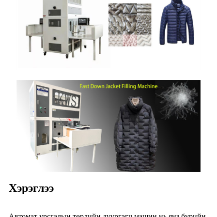
Хэрэглээ
Автомат урсгалын төрлийн дүүргэгч машин нь янз бүрийн