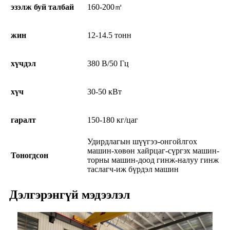
эзэлж буй талбай
160-200㎡
жин
12-14.5 тонн
хүчдэл
380 В/50 Гц
хүч
30-50 кВт
гаралт
150-180 кг/цаг
Удирдлагын шүүгээ-онгойлгох
машин-хөвөн хайрцаг-сүргэх машин-
Тоногдсон
торны машин-доод гинж-налуу гинж
таслагч-иж бүрдэл машин
Дэлгэрэнгүй мэдээлэл