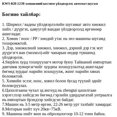
KWS-KH-1230 хөнжилний костюм үйлдвэрлэх автомат шугам
Богино тайлбар:
1. Ширмэл / вадны үйлдвэрлэлийн шугамыг авто хөнжил
хийх / дүүргэх, цавуугүй вандан үйлдвэрлэлд өргөнөөр
ашигладаг.
2. Хөвөн / ноос / PP / хөндий утас нь энэ машины шугамд
тохиромжтой.
3. Дэр, хөнжилний хөнжил, хөнжил, дэрний дэр гэх мэт
дүүргэгч ван (чихмэл)-ийг чанарын өндөр түвшинд
үйлдвэрлэх.
4.StepIess хурд тохируулагч мотор буюу Тайваний импортын
давтамж хувиргагчийг хурдны зохицуулалтад ашигладаг
бөгөөд хурдыг нарийн зохицуулж, жинг нарийн хянах
боломжтой.
5. Химийн эслэг, ноос, ховил болон бусад түүхий эдийг
боловсруулах.
6.Цахилгааны чухал эд ангиуд нь zhengtai цахилгаан
хэрэгслээр хийгдсэн бөгөөд гэрлийн удирдлагатай унтраалга
нь импортын брэндээр хийгдсэн байдаг.
7.Машин нь 3-5 метр өргөн, 22-26 метр урт талбайг хамардаг.
8.Моторын нийт хүч 20кв~75кВ.
9. Машины нийт жин нь ойролцоогоор 10-12 тонн байна.