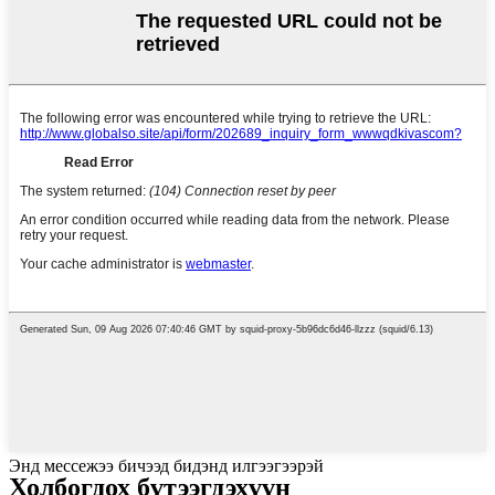
Энд мессежээ бичээд бидэнд илгээгээрэй
Холбогдох бүтээгдэхүүн