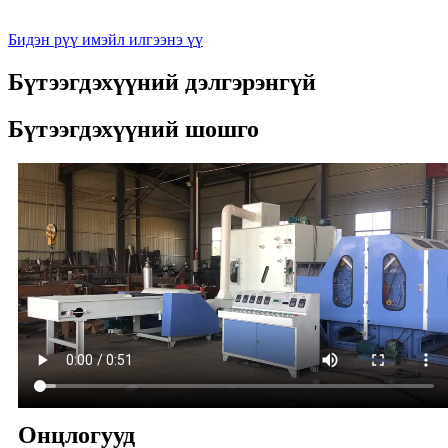
Бидэн рүү имэйл илгээнэ үү
Бүтээгдэхүүний дэлгэрэнгүй
Бүтээгдэхүүний шошго
Онцлогууд