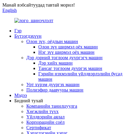
Манай вэбсайтуудад тавтай морил!
English
Гэр
Бүтээгдэхүүн
Олон зүү, оёдлын машин
Олон зүү ширмэл оёх машин
Нэг зүү ширмэл оёх машин
Дэр дэрний тоглоом дүүргэгч машин
Дэр хийх машин
Тансаг тоглоом дүүргэх машин
Гэрийн нэхмэлийн үйлдвэрлэлийн бусад
машин
Урт хүрэм дүүргэх машин
Полиэфир даавууны машин
Мэдээ
Бидний тухай
Компанийн танилцуулга
Хөгжлийн түүх
Үйлдвэрийн аялал
Корпорацийн соёл
Сертификат
Хэрэглэгчийн хэрэг