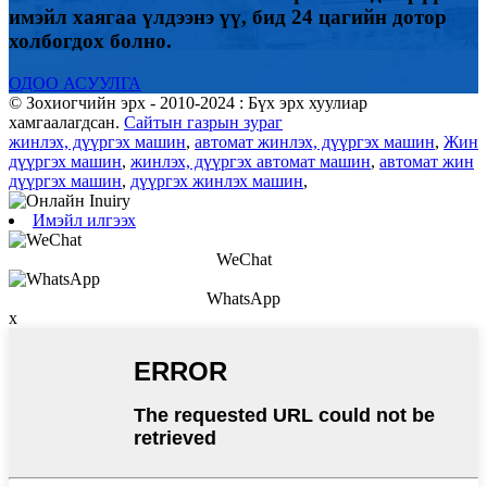
имэйл хаягаа үлдээнэ үү, бид 24 цагийн дотор
холбогдох болно.
ОДОО АСУУЛГА
© Зохиогчийн эрх - 2010-2024 : Бүх эрх хуулиар
хамгаалагдсан.
Сайтын газрын зураг
жинлэх, дүүргэх машин
,
автомат жинлэх, дүүргэх машин
,
Жин
дүүргэх машин
,
жинлэх, дүүргэх автомат машин
,
автомат жин
дүүргэх машин
,
дүүргэх жинлэх машин
,
Имэйл илгээх
WeChat
WhatsApp
x