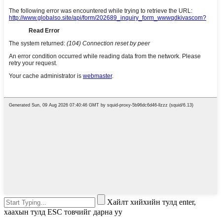
Хайлт хийхийн тулд enter,
хаахын тулд ESC товчийг дарна уу