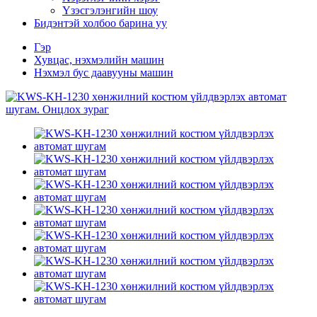
Үзэсгэлэнгийн шоу
Бидэнтэй холбоо барина уу
Гэр
Хувцас, нэхмэлийн машин
Нэхмэл бус даавууны машин