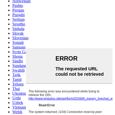
Norwegian
Pashto
Persian
Punjabi
Serbian
Sesotho
Sinhala
Slovak
Slovenian
Somali
Samoan
Scots Gaelic
Shona
Sindhi
Sundanese
Swahili
Tajik
Tamil
Telugu
Thai
Ukrainian
Urdu
Uzbek
Vietnamese
Welsh