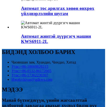
Автомат тос арилгах хөвөн өнхрөх
үйлдвэрлэлийн шугам
Автомат жинтэй дүүргэгч машин
KWS6911-2L
БИДЭНД ХОЛБОО БАРИХ
Чаояншан зам, Хуандао, Чиндао, Хятад
Утас:
+86-18669828215
Утас:
+86-0532-86172665
Утас:
+86-17362230367
Имэйл:
kivas@qdkws.com
МЭДЭЭ
Манай бүтээгдэхүүн, үнийн жагсаалттай
холбоотой лавлагаа авахыг хүсвэл бидэн рүү